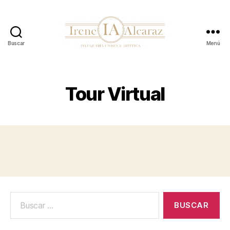
Buscar
Menú
Irene
Alcaraz
-
Peluqueria
Tour Virtual
Unisex
y
Estética
Buscar: